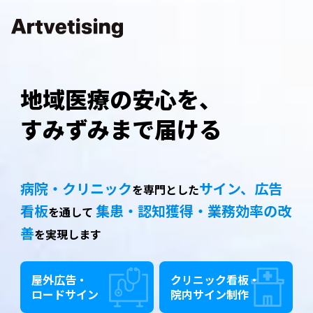
地域医療の安心を、
すみずみまで届ける
病院・クリニック
サイン、広告
を専門とした
看板
集患・認知獲得・業務効率の改
を通して
善
を実現します
屋外広告・
クリニック看板・
ロードサイン
院内サイン制作