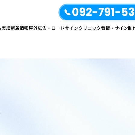
092-791-5
ム
実績
新着情報
屋外広告・ロードサイン
クリニック看板・サイン制
せ